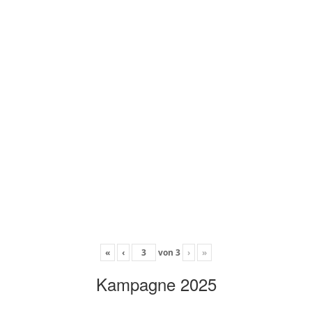
«
‹
von
3
›
»
Kampagne 2025