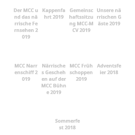
Der MCC u
Kappenfa
Gemeinsc
Unsere nä
nd das nä
hrt 2019
haftssitzu
rrischen G
rrische Fe
ng MCC-M
äste 2019
rnsehen 2
CV 2019
019
MCC Narr
Närrische
MCC Früh
Adventsfe
enschiff 2
s Gescheh
schoppen
ier 2018
019
en auf der
2019
MCC Bühn
e 2019
Sommerfe
st 2018