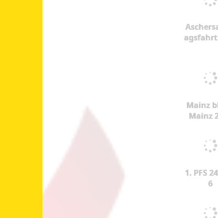
Aschers
agsfahrt
Mainz b
Mainz 
1. PFS 24
6