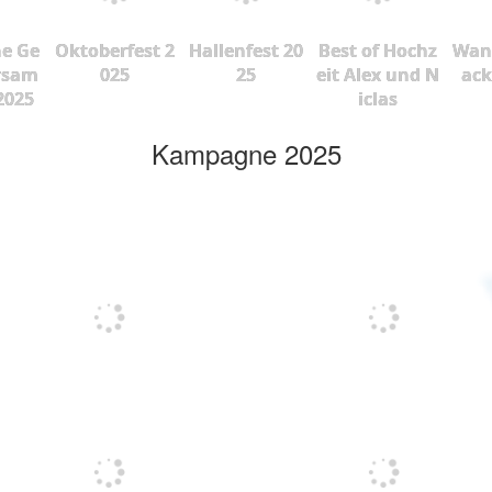
he Ge
Oktoberfest 2
Hallenfest 20
Best of Hochz
Wan
rsam
025
25
eit Alex und N
ac
2025
iclas
Kampagne 2025