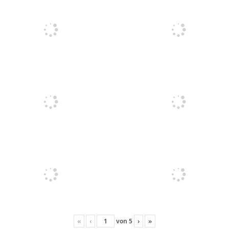
«
‹
von
5
›
»