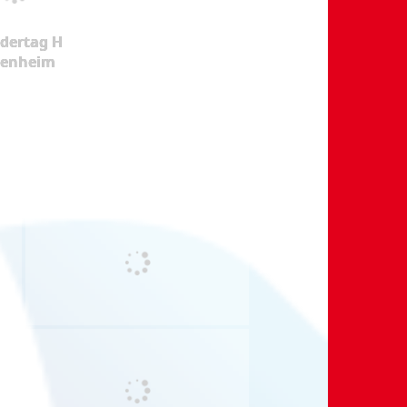
dertag H
kenheim