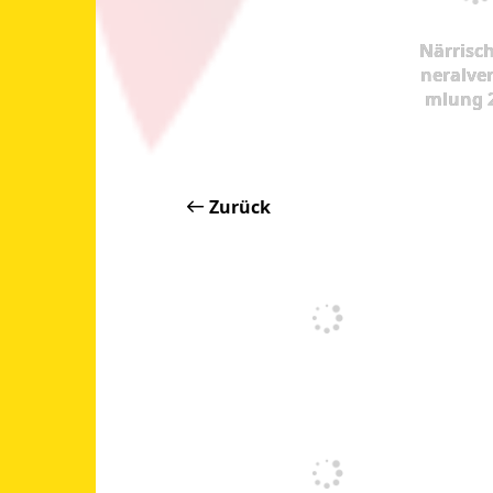
Närrisc
neralve
mlung 
Zurück