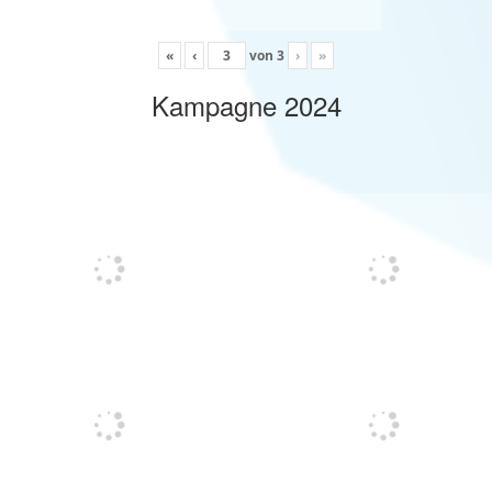
«
‹
von
3
›
»
Kampagne 2024