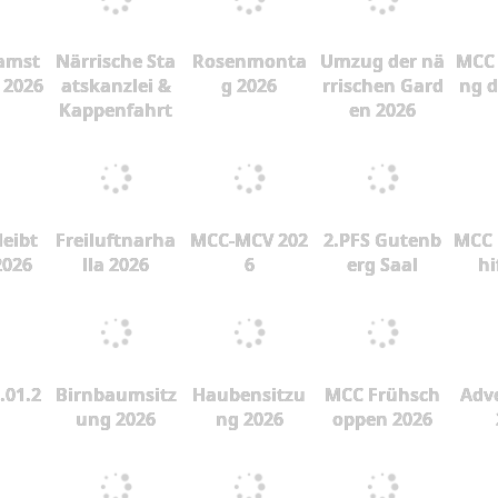
amst
Närrische Sta
Rosenmonta
Umzug der nä
MCC 
 2026
atskanzlei &
g 2026
rrischen Gard
ng d
Kappenfahrt
en 2026
leibt
Freiluftnarha
MCC-MCV 202
2.PFS Gutenb
MCC 
2026
lla 2026
6
erg Saal
hi
.01.2
Birnbaumsitz
Haubensitzu
MCC Frühsch
Adve
ung 2026
ng 2026
oppen 2026