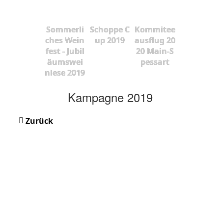
Sommerli
Schoppe C
Kommitee
ches Wein
up 2019
ausflug 20
fest - Jubil
20 Main-S
äumswei
pessart
nlese 2019
Kampagne 2019
Zurück