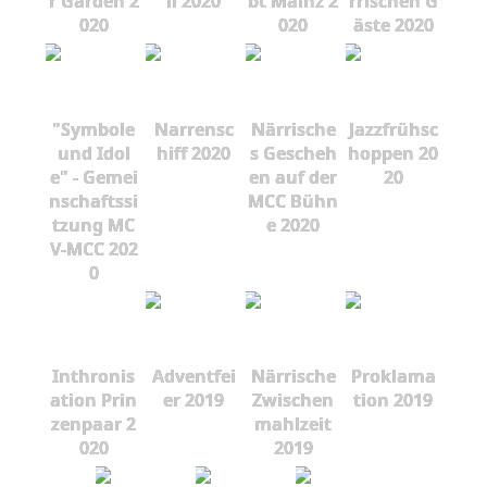
r Garden 2
ll 2020
bt Mainz 2
rrischen G
020
020
äste 2020
"Symbole
Narrensc
Närrische
Jazzfrühsc
und Idol
hiff 2020
s Gescheh
hoppen 20
e" - Gemei
en auf der
20
nschaftssi
MCC Bühn
tzung MC
e 2020
V-MCC 202
0
Inthronis
Adventfei
Närrische
Proklama
ation Prin
er 2019
Zwischen
tion 2019
zenpaar 2
mahlzeit
020
2019