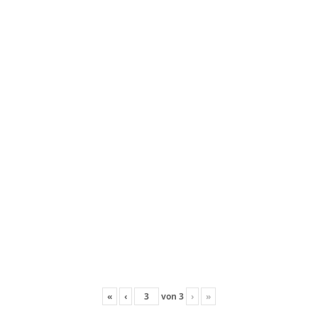
«
‹
von
3
›
»