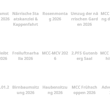
amst
Närrische Sta
Rosenmonta
Umzug der nä
MCC 
 2026
atskanzlei &
g 2026
rrischen Gard
ng d
Kappenfahrt
en 2026
leibt
Freiluftnarha
MCC-MCV 202
2.PFS Gutenb
MCC 
2026
lla 2026
6
erg Saal
hi
.01.2
Birnbaumsitz
Haubensitzu
MCC Frühsch
Adve
ung 2026
ng 2026
oppen 2026