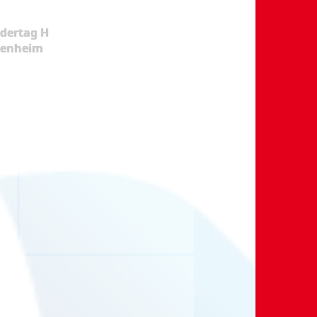
dertag H
kenheim