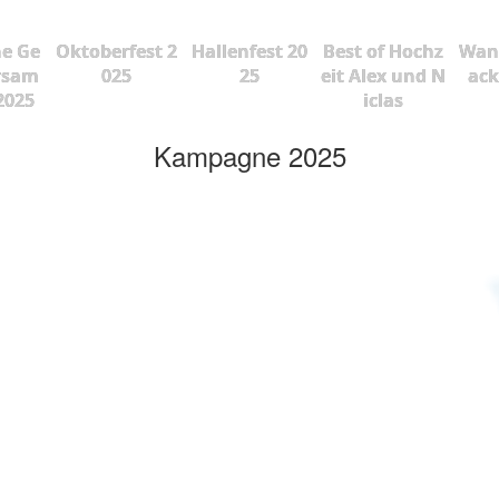
he Ge
Oktoberfest 2
Hallenfest 20
Best of Hochz
Wan
rsam
025
25
eit Alex und N
ac
2025
iclas
Kampagne 2025