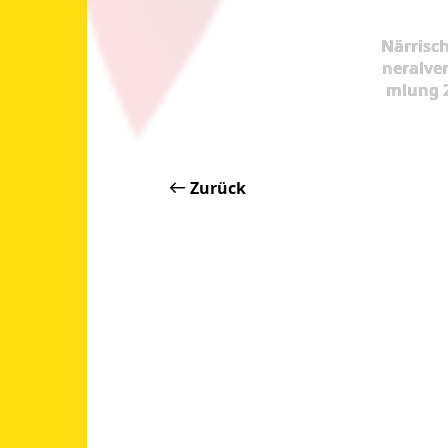
Närrisc
neralve
mlung 
Zurück