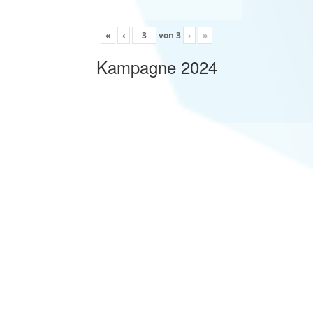
«
‹
von
3
›
»
Kampagne 2024