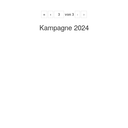
«
‹
von
3
›
»
Kampagne 2024