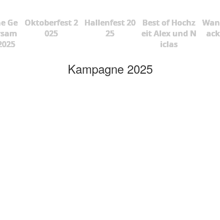
he Ge
Oktoberfest 2
Hallenfest 20
Best of Hochz
Wan
rsam
025
25
eit Alex und N
ac
2025
iclas
Kampagne 2025