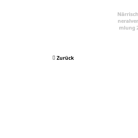
Närrisc
neralve
mlung 
Zurück