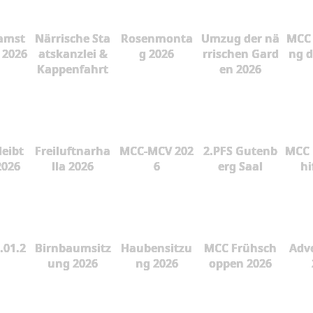
amst
Närrische Sta
Rosenmonta
Umzug der nä
MCC 
 2026
atskanzlei &
g 2026
rrischen Gard
ng d
Kappenfahrt
en 2026
leibt
Freiluftnarha
MCC-MCV 202
2.PFS Gutenb
MCC 
2026
lla 2026
6
erg Saal
hi
.01.2
Birnbaumsitz
Haubensitzu
MCC Frühsch
Adve
ung 2026
ng 2026
oppen 2026