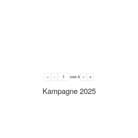
«
‹
von
4
›
»
Kampagne 2025