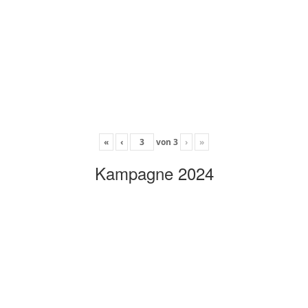
«
‹
von
3
›
»
Kampagne 2024