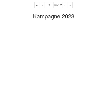
«
‹
von
2
›
»
Kampagne 2023