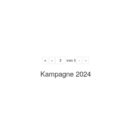
«
‹
von
3
›
»
Kampagne 2024