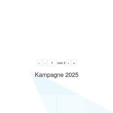
«
‹
von
3
›
»
Kampagne 2025