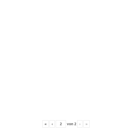
«
‹
von
2
›
»