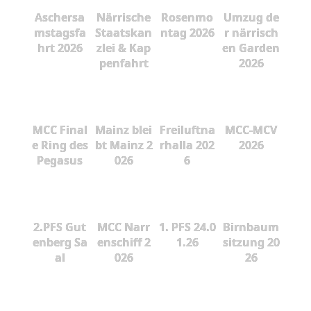
Aschersa
Närrische
Rosenmo
Umzug de
mstagsfa
Staatskan
ntag 2026
r närrisch
hrt 2026
zlei & Kap
en Garden
penfahrt
2026
MCC Final
Mainz blei
Freiluftna
MCC-MCV
e Ring des
bt Mainz 2
rhalla 202
2026
Pegasus
026
6
2.PFS Gut
MCC Narr
1. PFS 24.0
Birnbaum
enberg Sa
enschiff 2
1.26
sitzung 20
al
026
26