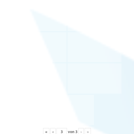
«
‹
von
3
›
»