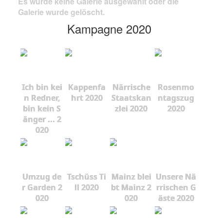
Es wurde keine Galerie ausgewählt oder die
Galerie wurde gelöscht.
Kampagne 2020
Ich bin kei
Kappenfa
Närrische
Rosenmo
n Redner,
hrt 2020
Staatskan
ntagszug
bin kein S
zlei 2020
2020
änger ... 2
020
Umzug de
Tschüss Ti
Mainz blei
Unsere Nä
r Garden 2
ll 2020
bt Mainz 2
rrischen G
020
020
äste 2020