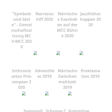
"Symbole
Narrensc
Närrische
Jazzfrühsc
und Idol
hiff 2020
s Gescheh
hoppen 20
e" - Gemei
en auf der
20
nschaftssi
MCC Bühn
tzung MC
e 2020
V-MCC 202
0
Inthronis
Adventfei
Närrische
Proklama
ation Prin
er 2019
Zwischen
tion 2019
zenpaar 2
mahlzeit
020
2019
Sommerli
Schoppe C
Kommitee