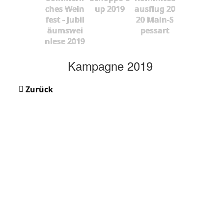
ches Wein
up 2019
ausflug 20
fest - Jubil
20 Main-S
äumswei
pessart
nlese 2019
Kampagne 2019
Zurück