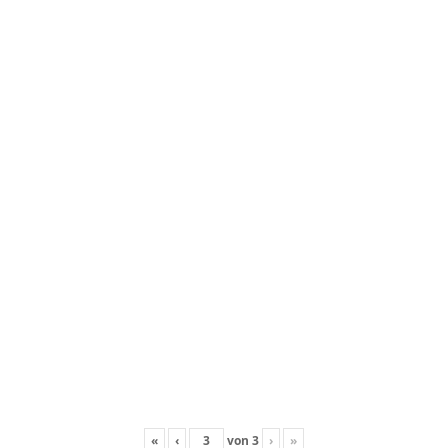
«
‹
von
3
›
»