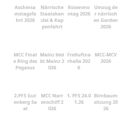
Aschersa
Närrische
Rosenmo
Umzug de
mstagsfa
Staatskan
ntag 2026
r närrisch
hrt 2026
zlei & Kap
en Garden
penfahrt
2026
MCC Final
Mainz blei
Freiluftna
MCC-MCV
e Ring des
bt Mainz 2
rhalla 202
2026
Pegasus
026
6
2.PFS Gut
MCC Narr
1. PFS 24.0
Birnbaum
enberg Sa
enschiff 2
1.26
sitzung 20
al
026
26