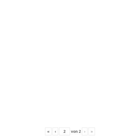
«
‹
von
2
›
»