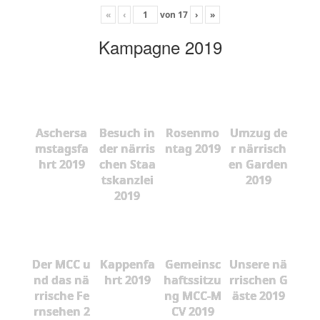
«
‹
von
17
›
»
Kampagne 2019
Aschersa
Besuch in
Rosenmo
Umzug de
mstagsfa
der närris
ntag 2019
r närrisch
hrt 2019
chen Staa
en Garden
tskanzlei
2019
2019
Der MCC u
Kappenfa
Gemeinsc
Unsere nä
nd das nä
hrt 2019
haftssitzu
rrischen G
rrische Fe
ng MCC-M
äste 2019
rnsehen 2
CV 2019