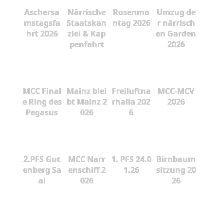
Aschersa
Närrische
Rosenmo
Umzug de
mstagsfa
Staatskan
ntag 2026
r närrisch
hrt 2026
zlei & Kap
en Garden
penfahrt
2026
MCC Final
Mainz blei
Freiluftna
MCC-MCV
e Ring des
bt Mainz 2
rhalla 202
2026
Pegasus
026
6
2.PFS Gut
MCC Narr
1. PFS 24.0
Birnbaum
enberg Sa
enschiff 2
1.26
sitzung 20
al
026
26