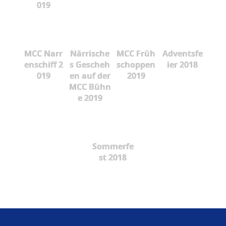
019
MCC Narr
Närrische
MCC Früh
Adventsfe
enschiff 2
s Gescheh
schoppen
ier 2018
019
en auf der
2019
MCC Bühn
e 2019
Sommerfe
st 2018