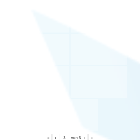
«
‹
von
3
›
»