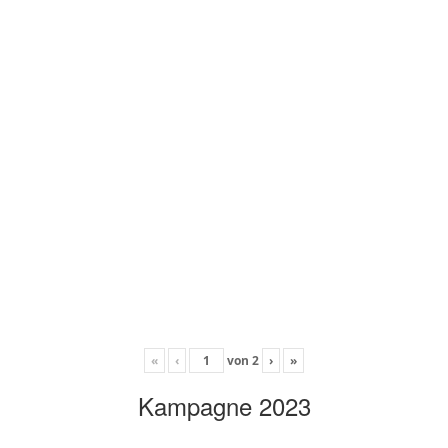
«
‹
von
2
›
»
Kampagne 2023