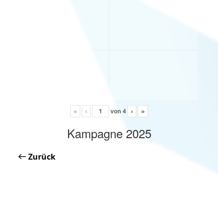
«
‹
von
4
›
»
Kampagne 2025
Zurück