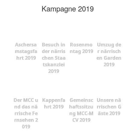
Kampagne 2019
Aschersa
Besuch in
Rosenmo
Umzug de
mstagsfa
der närris
ntag 2019
r närrisch
hrt 2019
chen Staa
en Garden
tskanzlei
2019
2019
Der MCC u
Kappenfa
Gemeinsc
Unsere nä
nd das nä
hrt 2019
haftssitzu
rrischen G
rrische Fe
ng MCC-M
äste 2019
rnsehen 2
CV 2019
019