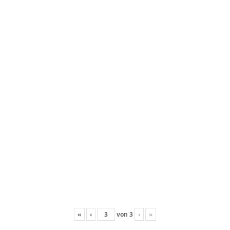
«
‹
von
3
›
»