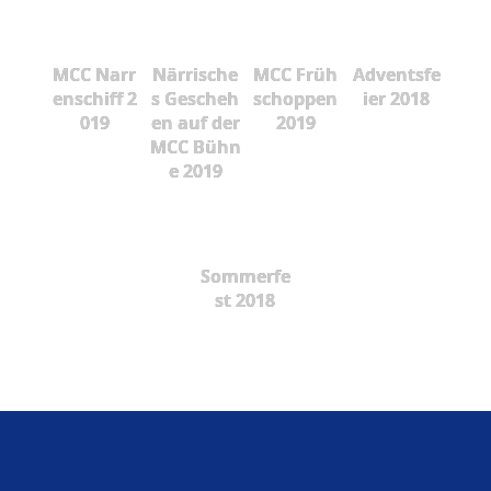
MCC Narr
Närrische
MCC Früh
Adventsfe
enschiff 2
s Gescheh
schoppen
ier 2018
019
en auf der
2019
MCC Bühn
e 2019
Sommerfe
st 2018