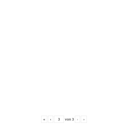
«
‹
von
3
›
»