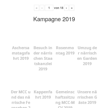
«
‹
von
18
›
»
Kampagne 2019
Aschersa
Besuch in
Rosenmo
Umzug de
mstagsfa
der närris
ntag 2019
r närrisch
hrt 2019
chen Staa
en Garden
tskanzlei
2019
2019
Der MCC u
Kappenfa
Gemeinsc
Unsere nä
nd das nä
hrt 2019
haftssitzu
rrischen G
rrische Fe
ng MCC-M
äste 2019
rnsehen 2
CV 2019