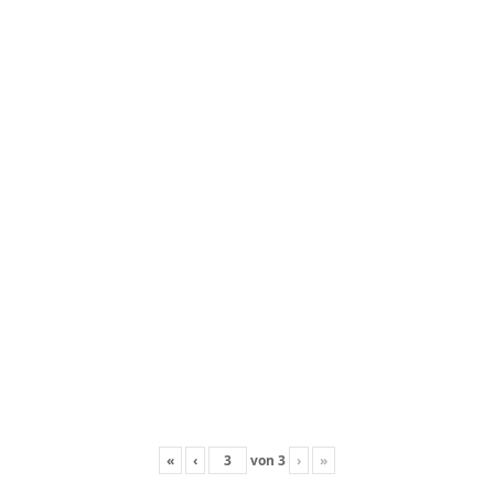
«
‹
von
3
›
»