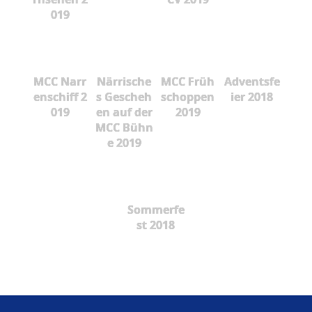
019
MCC Narr
Närrische
MCC Früh
Adventsfe
enschiff 2
s Gescheh
schoppen
ier 2018
019
en auf der
2019
MCC Bühn
e 2019
Sommerfe
st 2018