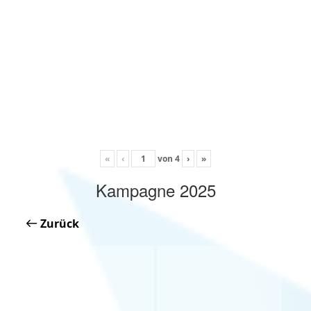
«
‹
von
4
›
»
Kampagne 2025
Zurück