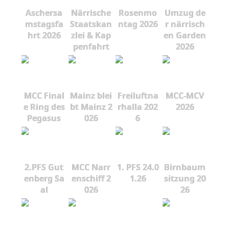
Aschersa
Närrische
Rosenmo
Umzug de
mstagsfa
Staatskan
ntag 2026
r närrisch
hrt 2026
zlei & Kap
en Garden
penfahrt
2026
MCC Final
Mainz blei
Freiluftna
MCC-MCV
e Ring des
bt Mainz 2
rhalla 202
2026
Pegasus
026
6
2.PFS Gut
MCC Narr
1. PFS 24.0
Birnbaum
enberg Sa
enschiff 2
1.26
sitzung 20
al
026
26