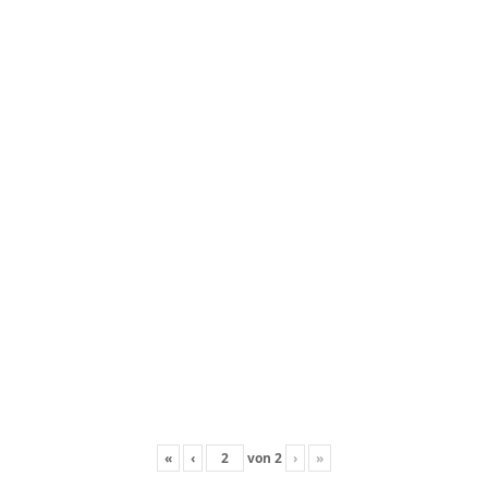
«
‹
von
2
›
»