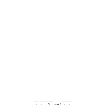
«
‹
von
3
›
»