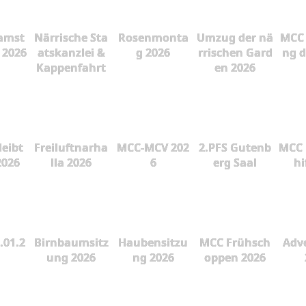
amst
Närrische Sta
Rosenmonta
Umzug der nä
MCC 
 2026
atskanzlei &
g 2026
rrischen Gard
ng d
Kappenfahrt
en 2026
leibt
Freiluftnarha
MCC-MCV 202
2.PFS Gutenb
MCC 
2026
lla 2026
6
erg Saal
hi
.01.2
Birnbaumsitz
Haubensitzu
MCC Frühsch
Adve
ung 2026
ng 2026
oppen 2026