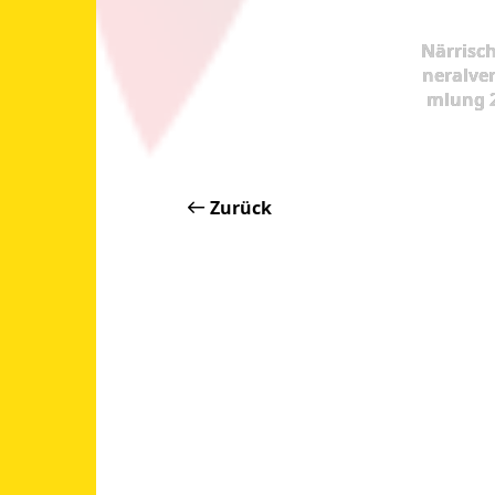
Närrisc
neralve
mlung 
Zurück