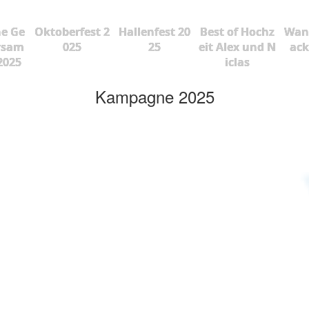
he Ge
Oktoberfest 2
Hallenfest 20
Best of Hochz
Wan
rsam
025
25
eit Alex und N
ac
2025
iclas
Kampagne 2025