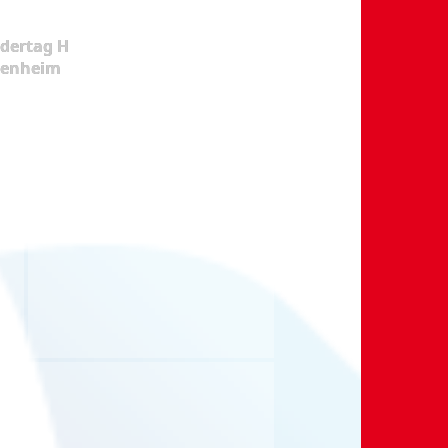
dertag H
kenheim