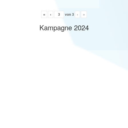
«
‹
von
3
›
»
Kampagne 2024