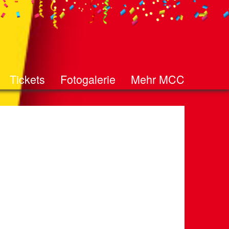
Tickets
Fotogalerie
Mehr MCC