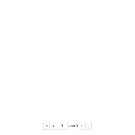
«
‹
von
3
›
»