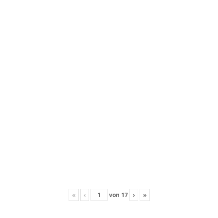
«
‹
von
17
›
»