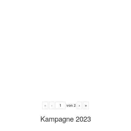
«
‹
von
2
›
»
Kampagne 2023