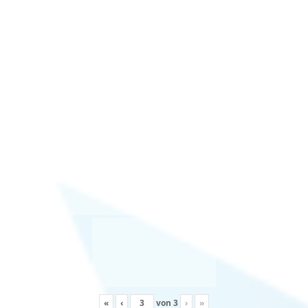
«
‹
von
3
›
»