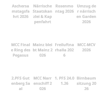
Aschersa
Närrische
Rosenmo
Umzug de
mstagsfa
Staatskan
ntag 2026
r närrisch
hrt 2026
zlei & Kap
en Garden
penfahrt
2026
MCC Final
Mainz blei
Freiluftna
MCC-MCV
e Ring des
bt Mainz 2
rhalla 202
2026
Pegasus
026
6
2.PFS Gut
MCC Narr
1. PFS 24.0
Birnbaum
enberg Sa
enschiff 2
1.26
sitzung 20
al
026
26