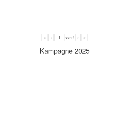
«
‹
von
4
›
»
Kampagne 2025