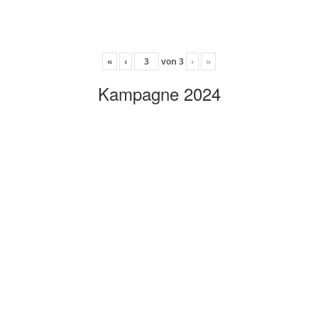
«
‹
von
3
›
»
Kampagne 2024