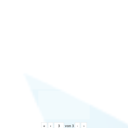
«
‹
von
3
›
»