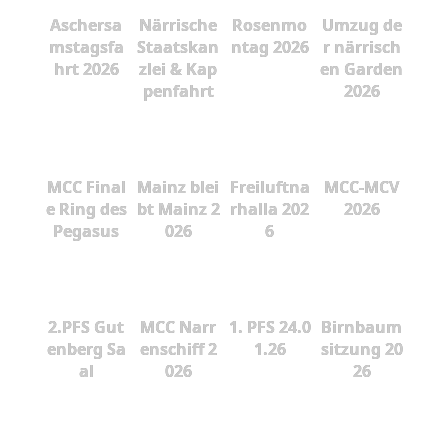
Aschersa
Närrische
Rosenmo
Umzug de
mstagsfa
Staatskan
ntag 2026
r närrisch
hrt 2026
zlei & Kap
en Garden
penfahrt
2026
MCC Final
Mainz blei
Freiluftna
MCC-MCV
e Ring des
bt Mainz 2
rhalla 202
2026
Pegasus
026
6
2.PFS Gut
MCC Narr
1. PFS 24.0
Birnbaum
enberg Sa
enschiff 2
1.26
sitzung 20
al
026
26