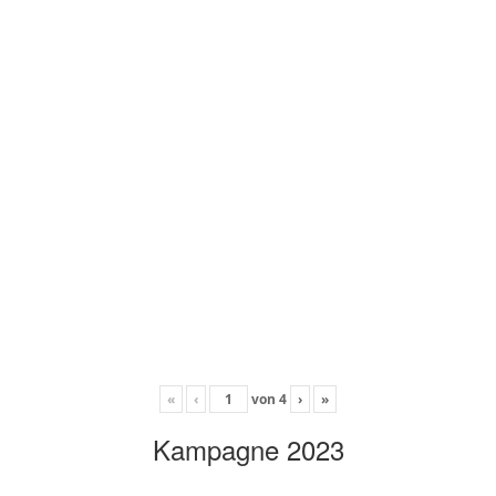
«
‹
von
4
›
»
Kampagne 2023