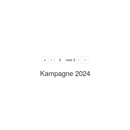
«
‹
von
3
›
»
Kampagne 2024