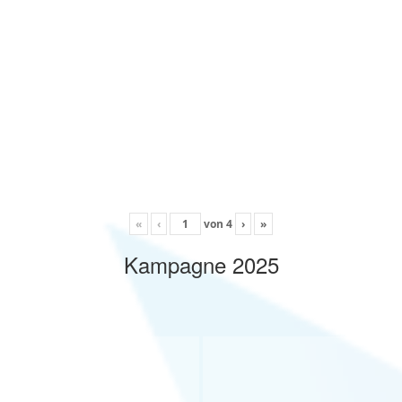
«
‹
von
4
›
»
Kampagne 2025