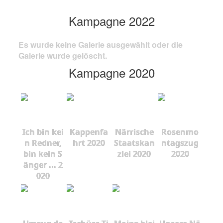
Kampagne 2022
Es wurde keine Galerie ausgewählt oder die
Galerie wurde gelöscht.
Kampagne 2020
Ich bin kei
Kappenfa
Närrische
Rosenmo
n Redner,
hrt 2020
Staatskan
ntagszug
bin kein S
zlei 2020
2020
änger ... 2
020