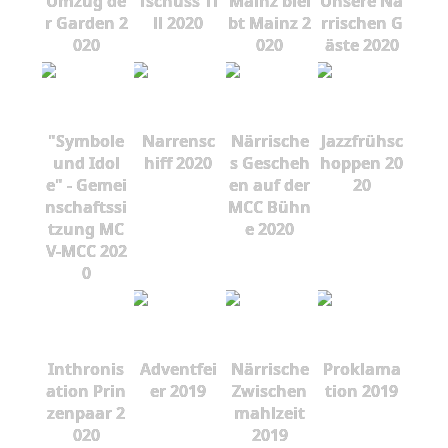
Umzug de
Tschüss Ti
Mainz blei
Unsere Nä
r Garden 2
ll 2020
bt Mainz 2
rrischen G
020
020
äste 2020
"Symbole
Narrensc
Närrische
Jazzfrühsc
und Idol
hiff 2020
s Gescheh
hoppen 20
e" - Gemei
en auf der
20
nschaftssi
MCC Bühn
tzung MC
e 2020
V-MCC 202
0
Inthronis
Adventfei
Närrische
Proklama
ation Prin
er 2019
Zwischen
tion 2019
zenpaar 2
mahlzeit
020
2019