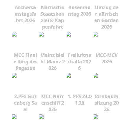
Aschersa
Närrische
Rosenmo
Umzug de
mstagsfa
Staatskan
ntag 2026
r närrisch
hrt 2026
zlei & Kap
en Garden
penfahrt
2026
MCC Final
Mainz blei
Freiluftna
MCC-MCV
e Ring des
bt Mainz 2
rhalla 202
2026
Pegasus
026
6
2.PFS Gut
MCC Narr
1. PFS 24.0
Birnbaum
enberg Sa
enschiff 2
1.26
sitzung 20
al
026
26