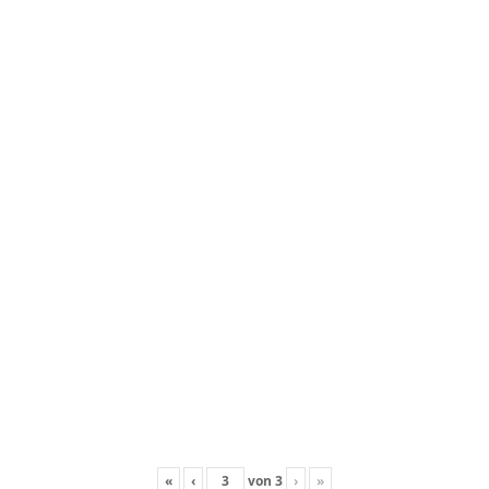
«
‹
von
3
›
»