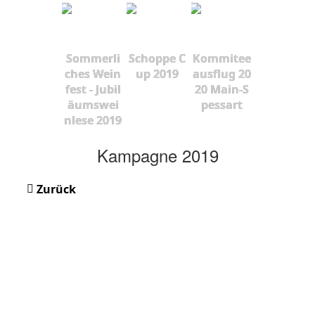
Sommerli
Schoppe C
Kommitee
ches Wein
up 2019
ausflug 20
fest - Jubil
20 Main-S
äumswei
pessart
nlese 2019
Kampagne 2019
Zurück