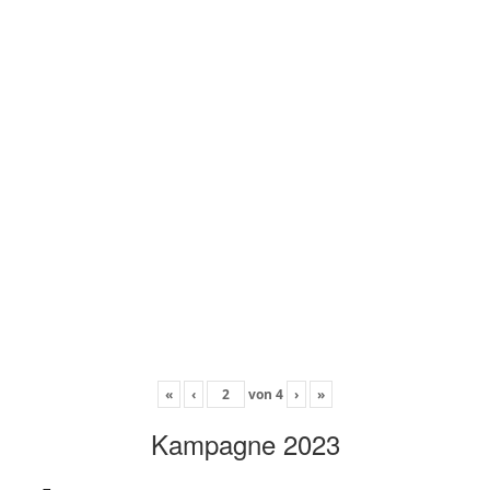
«
‹
von
4
›
»
Kampagne 2023