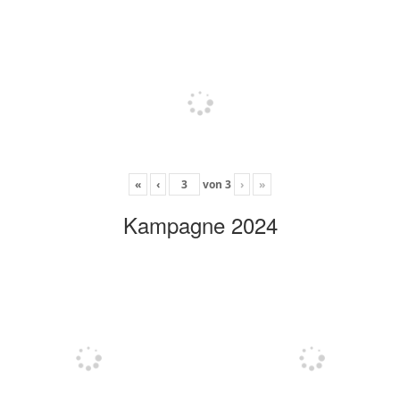
«
‹
von
3
›
»
Kampagne 2024