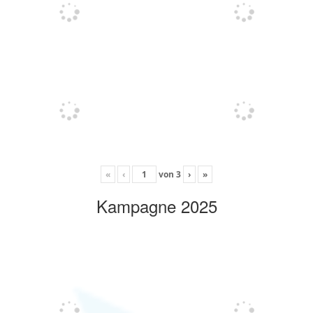
«
‹
von
3
›
»
Kampagne 2025