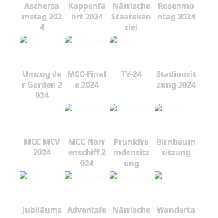
Aschersa
Kappenfa
Närrische
Rosenmo
mstag 202
hrt 2024
Staatskan
ntag 2024
4
zlei
Umzug de
MCC-Final
TV-24
Stadionsit
r Garden 2
e 2024
zung 2024
024
MCC MCV
MCC Narr
Prunkfre
Birnbaum
2024
enschiff 2
mdensitz
sitzung
024
ung
Jubiläums
Adventsfe
Närrische
Wanderta