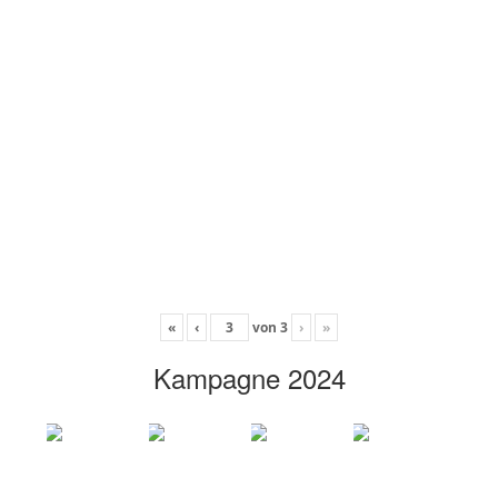
«
‹
von
3
›
»
Kampagne 2024