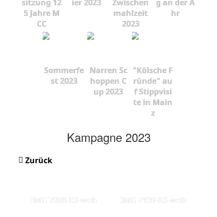
sitzung 12
ier 2023
Zwischen
g an der A
5 Jahre M
mahlzeit
hr
CC
2023
Sommerfe
Narren Sc
"Kölsche F
st 2023
hoppen C
ründe" au
up 2023
f Stippvisi
te in Main
z
Kampagne 2023
Zurück
IMG 7098-KS-web
IMG 7109-KS-web