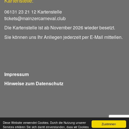
Kartenstelle:
06131 23 21 12 Kartenstelle
tickets@mainzercarneval.club
Die Kartenstelle ist ab November 2026 wieder besetzt.
Sie können uns Ihr Anliegen jederzeit per E-Mail mitteilen.
Impressum
Hinweise zum Datenschutz
Diese Website verwendet Cookies. Durch die Nutzung unserer
Zustimmen
Services erklären Sie sich damit einverstanden, dass wir Cookies
Webdesign Seventum