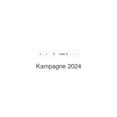
«
‹
von
3
›
»
Kampagne 2024