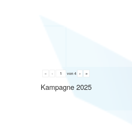
«
‹
von
4
›
»
Kampagne 2025