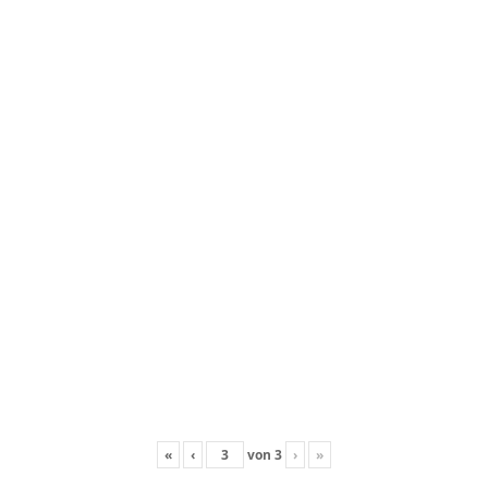
«
‹
von
3
›
»