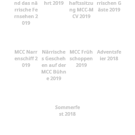
nd das nä
hrt 2019
haftssitzu
rrischen G
rrische Fe
ng MCC-M
äste 2019
rnsehen 2
CV 2019
019
MCC Narr
Närrische
MCC Früh
Adventsfe
enschiff 2
s Gescheh
schoppen
ier 2018
019
en auf der
2019
MCC Bühn
e 2019
Sommerfe
st 2018