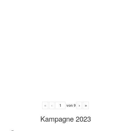
«
‹
von
9
›
»
Kampagne 2023