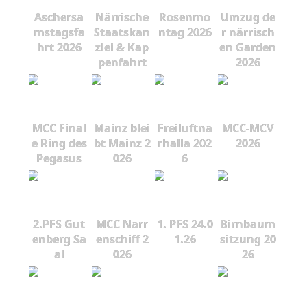
Aschersa
Närrische
Rosenmo
Umzug de
mstagsfa
Staatskan
ntag 2026
r närrisch
hrt 2026
zlei & Kap
en Garden
penfahrt
2026
MCC Final
Mainz blei
Freiluftna
MCC-MCV
e Ring des
bt Mainz 2
rhalla 202
2026
Pegasus
026
6
2.PFS Gut
MCC Narr
1. PFS 24.0
Birnbaum
enberg Sa
enschiff 2
1.26
sitzung 20
al
026
26