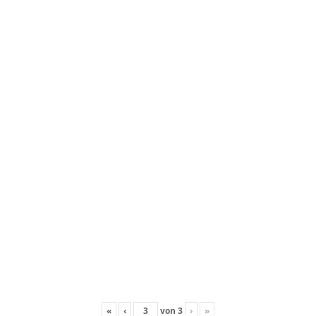
«
‹
von
3
›
»