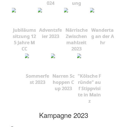
024
ung
Jubiläums
Adventsfe
Närrische
Wanderta
sitzung 12
ier 2023
Zwischen
g an der A
5 Jahre M
mahlzeit
hr
CC
2023
Sommerfe
Narren Sc
"Kölsche F
st 2023
hoppen C
ründe" au
up 2023
f Stippvisi
te in Main
z
Kampagne 2023