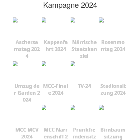
Kampagne 2024
Aschersa
Kappenfa
Närrische
Rosenmo
mstag 202
hrt 2024
Staatskan
ntag 2024
4
zlei
Umzug de
MCC-Final
TV-24
Stadionsit
r Garden 2
e 2024
zung 2024
024
MCC MCV
MCC Narr
Prunkfre
Birnbaum
2024
enschiff 2
mdensitz
sitzung