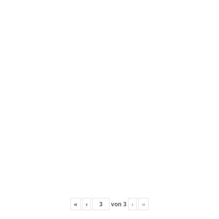
«
‹
von
3
›
»