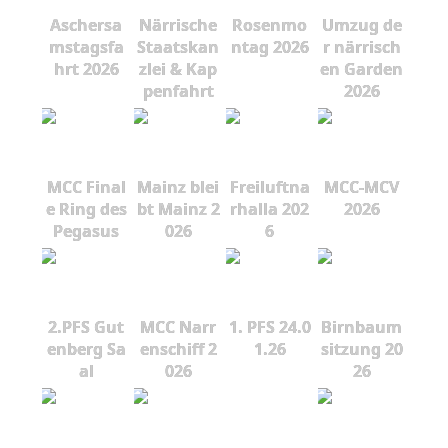
Aschersa
Närrische
Rosenmo
Umzug de
mstagsfa
Staatskan
ntag 2026
r närrisch
hrt 2026
zlei & Kap
en Garden
penfahrt
2026
MCC Final
Mainz blei
Freiluftna
MCC-MCV
e Ring des
bt Mainz 2
rhalla 202
2026
Pegasus
026
6
2.PFS Gut
MCC Narr
1. PFS 24.0
Birnbaum
enberg Sa
enschiff 2
1.26
sitzung 20
al
026
26