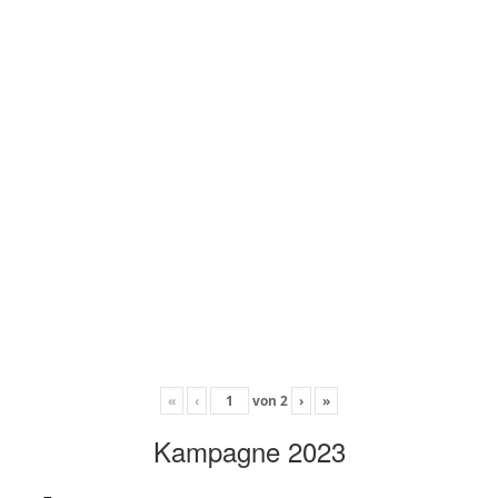
«
‹
von
2
›
»
Kampagne 2023