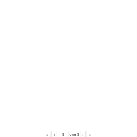
«
‹
von
3
›
»