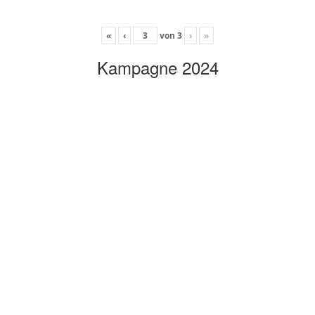
«
‹
von
3
›
»
Kampagne 2024