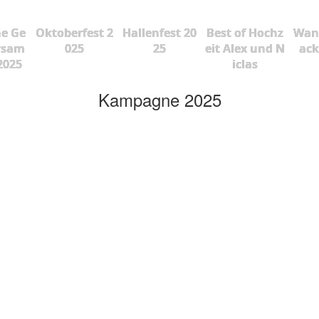
he Ge
Oktoberfest 2
Hallenfest 20
Best of Hochz
Wan
rsam
025
25
eit Alex und N
ac
2025
iclas
Kampagne 2025