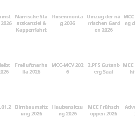
amst
Närrische Sta
Rosenmonta
Umzug der nä
MCC 
 2026
atskanzlei &
g 2026
rrischen Gard
ng d
Kappenfahrt
en 2026
leibt
Freiluftnarha
MCC-MCV 202
2.PFS Gutenb
MCC 
2026
lla 2026
6
erg Saal
hi
.01.2
Birnbaumsitz
Haubensitzu
MCC Frühsch
Adve
ung 2026
ng 2026
oppen 2026