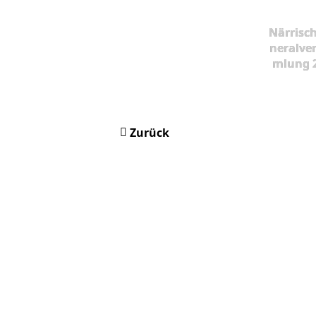
Närrisc
neralve
mlung 
Zurück