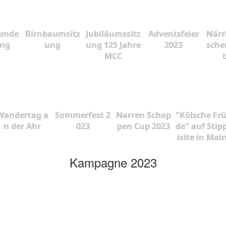
emde
Birnbaumsitz
Jubiläumssitz
Adventsfeier
Närr
ung
ung
ung 125 Jahre
2023
sche
MCC
Wandertag a
Sommerfest 2
Narren Schop
"Kölsche Fr
n der Ahr
023
pen Cup 2023
de" auf Stip
isite in Mai
Kampagne 2023