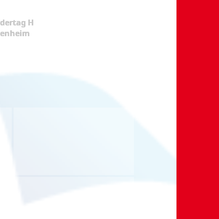
dertag H
kenheim