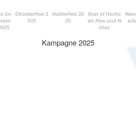
he Ge
Oktoberfest 2
Hallenfest 20
Best of Hochz
Wan
rsam
025
25
eit Alex und N
ac
2025
iclas
Kampagne 2025