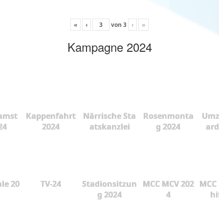
«
‹
von
3
›
»
Kampagne 2024
amst
Kappenfahrt
Närrische Sta
Rosenmonta
Umz
24
2024
atskanzlei
g 2024
ard
le 20
TV-24
Stadionsitzun
MCC MCV 202
MCC 
g 2024
4
hi