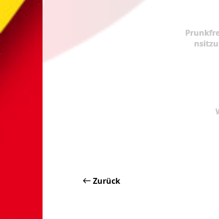
Prunkfr
nsitz
Zurück