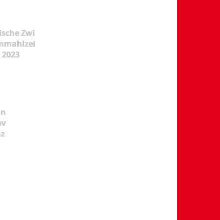
ische Zwi
nmahlzei
t 2023
ün
pv
nz