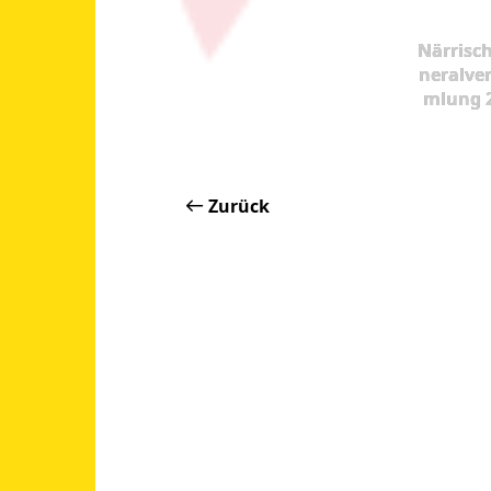
Närrisc
neralve
mlung 
Zurück