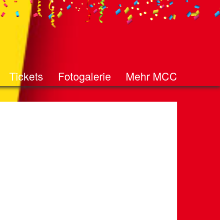
Tickets
Fotogalerie
Mehr MCC