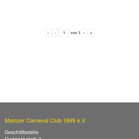
«
‹
von
3
›
»
Mainzer Carneval Club 1899 e.V.
Geschäftsstelle
Gymnasiumstr. 2