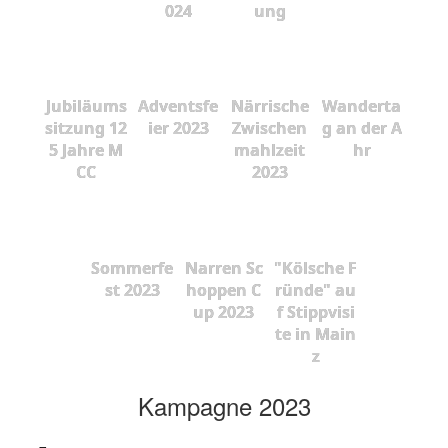
024
ung
Jubiläums
Adventsfe
Närrische
Wanderta
sitzung 12
ier 2023
Zwischen
g an der A
5 Jahre M
mahlzeit
hr
CC
2023
Sommerfe
Narren Sc
"Kölsche F
st 2023
hoppen C
ründe" au
up 2023
f Stippvisi
te in Main
z
Kampagne 2023