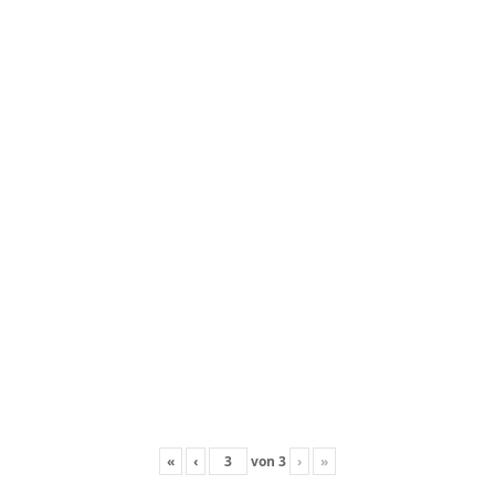
«
‹
von
3
›
»