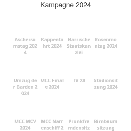
Kampagne 2024
Aschersa
Kappenfa
Närrische
Rosenmo
mstag 202
hrt 2024
Staatskan
ntag 2024
4
zlei
Umzug de
MCC-Final
TV-24
Stadionsit
r Garden 2
e 2024
zung 2024
024
MCC MCV
MCC Narr
Prunkfre
Birnbaum
2024
enschiff 2
mdensitz
sitzung