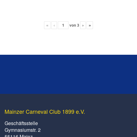
«
‹
von
3
›
»
Mainzer Carneval Club 1899 e.V.
Geschäftsstelle
Gymnasiumstr. 2
55116 Mainz