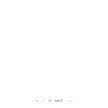
«
‹
von
3
›
»