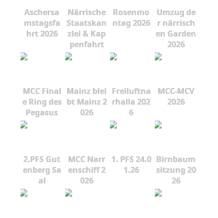
Aschersa
Närrische
Rosenmo
Umzug de
mstagsfa
Staatskan
ntag 2026
r närrisch
hrt 2026
zlei & Kap
en Garden
penfahrt
2026
MCC Final
Mainz blei
Freiluftna
MCC-MCV
e Ring des
bt Mainz 2
rhalla 202
2026
Pegasus
026
6
2.PFS Gut
MCC Narr
1. PFS 24.0
Birnbaum
enberg Sa
enschiff 2
1.26
sitzung 20
al
026
26