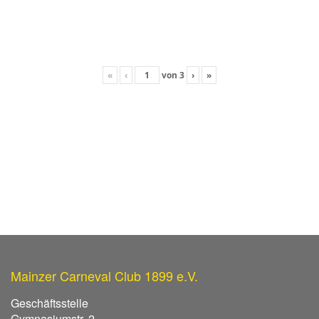
«
‹
von
3
›
»
Mainzer Carneval Club 1899 e.V.
Geschäftsstelle
Gymnasiumstr. 2