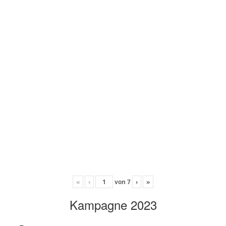
«
‹
von
7
›
»
Kampagne 2023