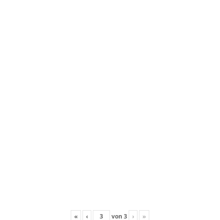
«
‹
von
3
›
»