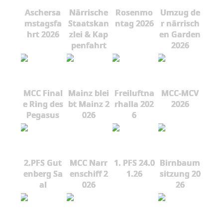
Aschersa
Närrische
Rosenmo
Umzug de
mstagsfa
Staatskan
ntag 2026
r närrisch
hrt 2026
zlei & Kap
en Garden
penfahrt
2026
MCC Final
Mainz blei
Freiluftna
MCC-MCV
e Ring des
bt Mainz 2
rhalla 202
2026
Pegasus
026
6
2.PFS Gut
MCC Narr
1. PFS 24.0
Birnbaum
enberg Sa
enschiff 2
1.26
sitzung 20
al
026
26