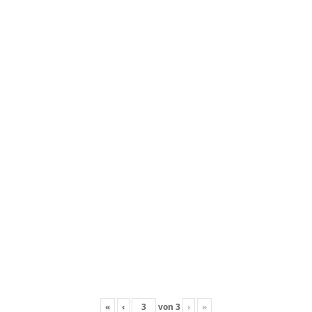
«
‹
von
3
›
»