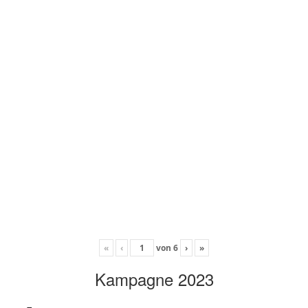
«
‹
von
6
›
»
Kampagne 2023