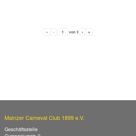
«
‹
von
3
›
»
Mainzer Carneval Club 1899 e.V.
Geschäftsstelle
Gymnasiumstr. 2