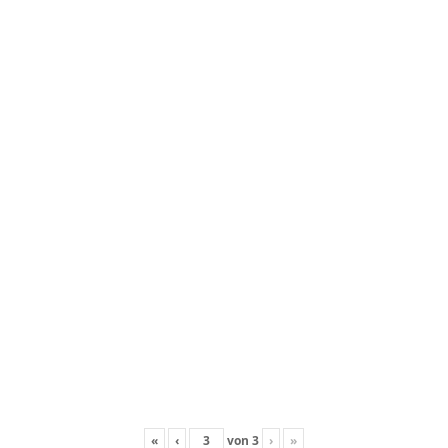
«
‹
von
3
›
»