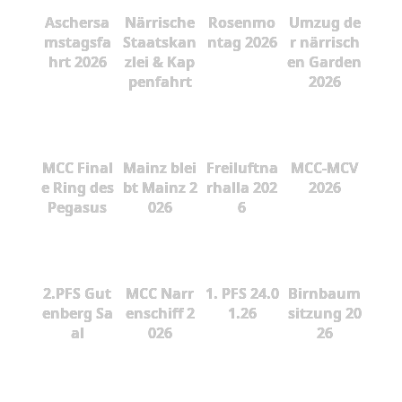
Aschersa
Närrische
Rosenmo
Umzug de
mstagsfa
Staatskan
ntag 2026
r närrisch
hrt 2026
zlei & Kap
en Garden
penfahrt
2026
MCC Final
Mainz blei
Freiluftna
MCC-MCV
e Ring des
bt Mainz 2
rhalla 202
2026
Pegasus
026
6
2.PFS Gut
MCC Narr
1. PFS 24.0
Birnbaum
enberg Sa
enschiff 2
1.26
sitzung 20
al
026
26