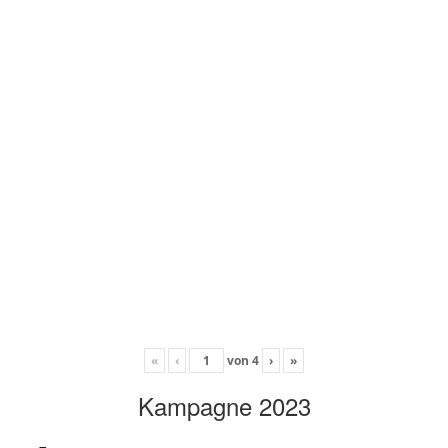
«
‹
von
4
›
»
Kampagne 2023