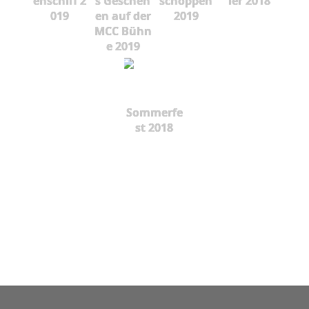
enschiff 2
s Gescheh
schoppen
ier 2018
019
en auf der
2019
MCC Bühn
e 2019
Sommerfe
st 2018