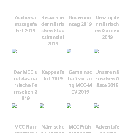
Aschersa
Besuch in
Rosenmo
Umzug de
mstagsfa
der närris
ntag 2019
r närrisch
hrt 2019
chen Staa
en Garden
tskanzlei
2019
2019
Der MCC u
Kappenfa
Gemeinsc
Unsere nä
nd das nä
hrt 2019
haftssitzu
rrischen G
rrische Fe
ng MCC-M
äste 2019
rnsehen 2
CV 2019
019
MCC Narr
Närrische
MCC Früh
Adventsfe