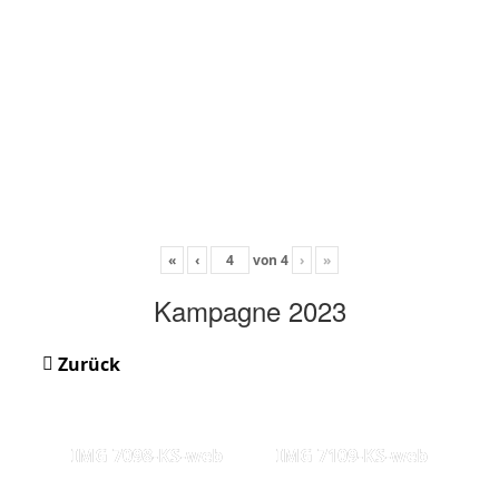
«
‹
von
4
›
»
Kampagne 2023
Zurück
IMG 7098-KS-web
IMG 7109-KS-web