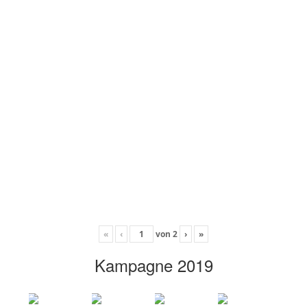
«
‹
von
2
›
»
Kampagne 2019