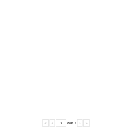
«
‹
von
3
›
»