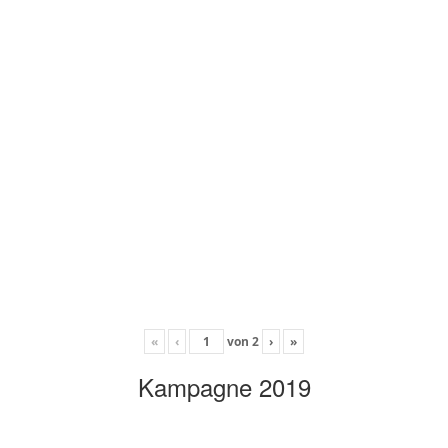
«
‹
von
2
›
»
Kampagne 2019