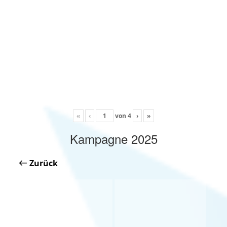
«
‹
von
4
›
»
Kampagne 2025
Zurück