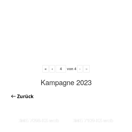
«
‹
von
4
›
»
Kampagne 2023
Zurück
IMG 7098-KS-web
IMG 7109-KS-web