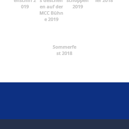
enschiff 2
s Gescheh
schoppen
ier 2018
019
en auf der
2019
MCC Bühn
e 2019
Sommerfe
st 2018