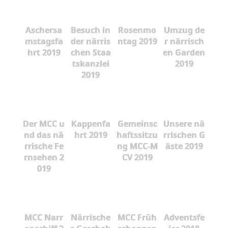
Aschersa
Besuch in
Rosenmo
Umzug de
mstagsfa
der närris
ntag 2019
r närrisch
hrt 2019
chen Staa
en Garden
tskanzlei
2019
2019
Der MCC u
Kappenfa
Gemeinsc
Unsere nä
nd das nä
hrt 2019
haftssitzu
rrischen G
rrische Fe
ng MCC-M
äste 2019
rnsehen 2
CV 2019
019
MCC Narr
Närrische
MCC Früh
Adventsfe