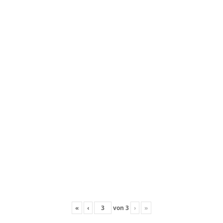
«
‹
von
3
›
»