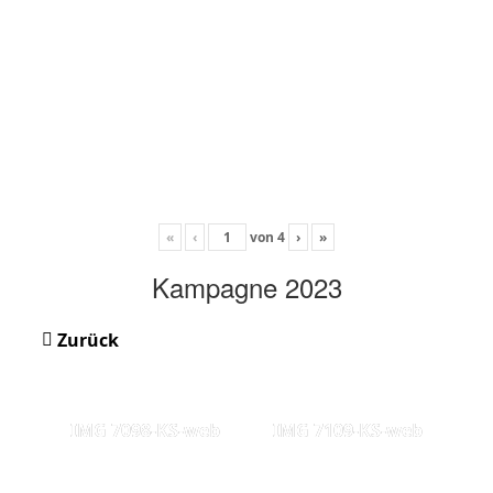
«
‹
von
4
›
»
Kampagne 2023
Zurück
IMG 7098-KS-web
IMG 7109-KS-web