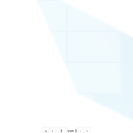
«
‹
von
3
›
»