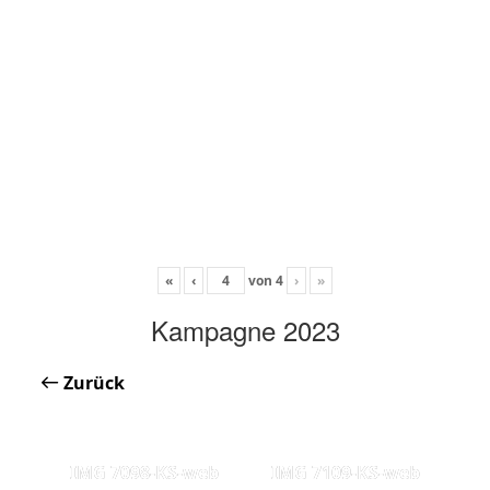
«
‹
von
4
›
»
Kampagne 2023
Zurück
IMG 7098-KS-web
IMG 7109-KS-web