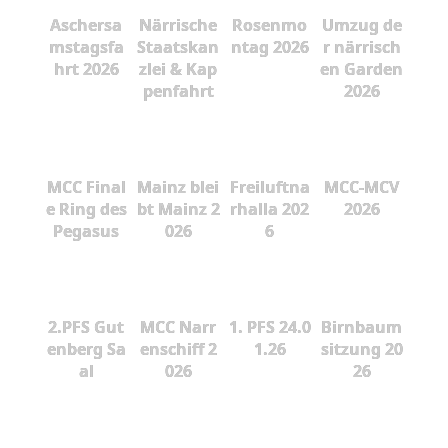
Aschersa
Närrische
Rosenmo
Umzug de
mstagsfa
Staatskan
ntag 2026
r närrisch
hrt 2026
zlei & Kap
en Garden
penfahrt
2026
MCC Final
Mainz blei
Freiluftna
MCC-MCV
e Ring des
bt Mainz 2
rhalla 202
2026
Pegasus
026
6
2.PFS Gut
MCC Narr
1. PFS 24.0
Birnbaum
enberg Sa
enschiff 2
1.26
sitzung 20
al
026
26