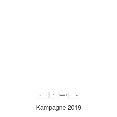
«
‹
von
2
›
»
Kampagne 2019