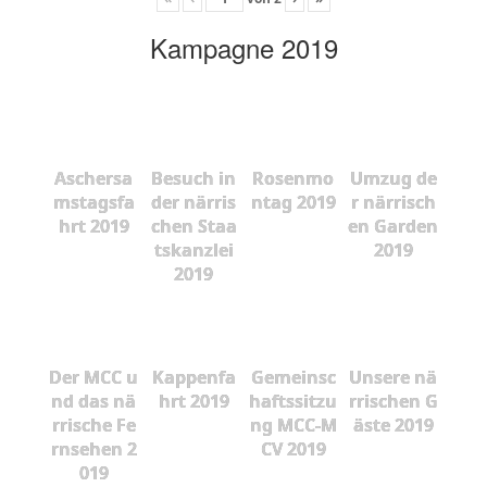
Kampagne 2019
Aschersa
Besuch in
Rosenmo
Umzug de
mstagsfa
der närris
ntag 2019
r närrisch
hrt 2019
chen Staa
en Garden
tskanzlei
2019
2019
Der MCC u
Kappenfa
Gemeinsc
Unsere nä
nd das nä
hrt 2019
haftssitzu
rrischen G
rrische Fe
ng MCC-M
äste 2019
rnsehen 2
CV 2019
019