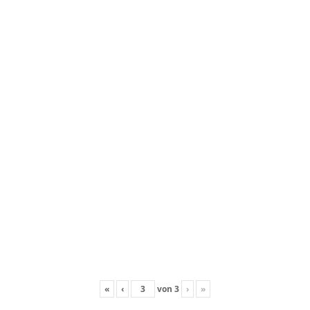
«
‹
von
3
›
»