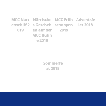
MCC Narr
Närrische
MCC Früh
Adventsfe
enschiff 2
s Gescheh
schoppen
ier 2018
019
en auf der
2019
MCC Bühn
e 2019
Sommerfe
st 2018