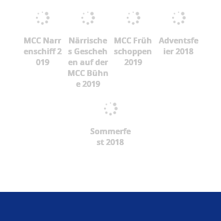
MCC Narr
Närrische
MCC Früh
Adventsfe
enschiff 2
s Gescheh
schoppen
ier 2018
019
en auf der
2019
MCC Bühn
e 2019
Sommerfe
st 2018