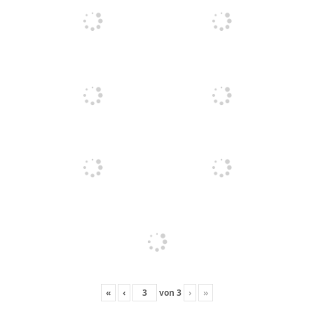
«
‹
von
3
›
»