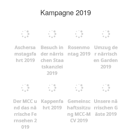
Kampagne 2019
Aschersa
Besuch in
Rosenmo
Umzug de
mstagsfa
der närris
ntag 2019
r närrisch
hrt 2019
chen Staa
en Garden
tskanzlei
2019
2019
Der MCC u
Kappenfa
Gemeinsc
Unsere nä
nd das nä
hrt 2019
haftssitzu
rrischen G
rrische Fe
ng MCC-M
äste 2019
rnsehen 2
CV 2019
019