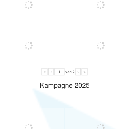
«
‹
von
2
›
»
Kampagne 2025