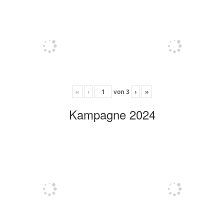
«
‹
von
3
›
»
Kampagne 2024