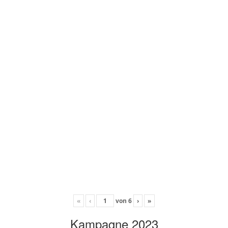
«
‹
von
6
›
»
Kampagne 2023