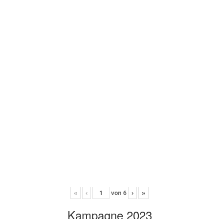
«
‹
von
6
›
»
Kampagne 2023