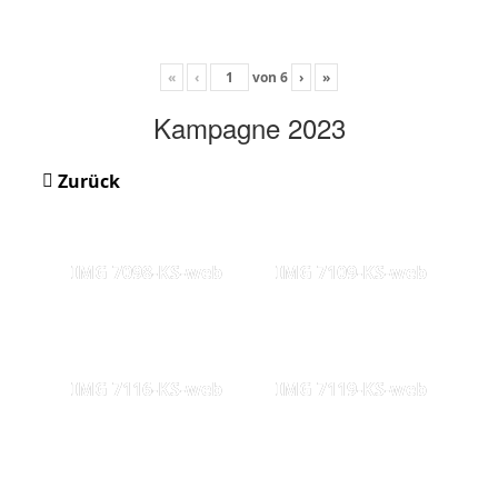
«
‹
von
6
›
»
Kampagne 2023
Zurück
IMG 7098-KS-web
IMG 7109-KS-web
IMG 7116-KS-web
IMG 7119-KS-web