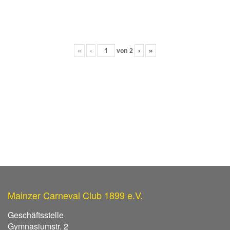
«
‹
von
2
›
»
Mainzer Carneval Club 1899 e.V.
Geschäftsstelle
Gymnasiumstr. 2