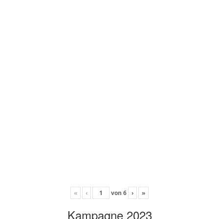
«
‹
von
6
›
»
Kampagne 2023