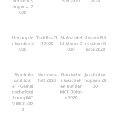
bin kein S
zlei 2020
2020
änger ... 2
020
Umzug de
Tschüss Ti
Mainz blei
Unsere Nä
r Garden 2
ll 2020
bt Mainz 2
rrischen G
020
020
äste 2020
"Symbole
Narrensc
Närrische
Jazzfrühsc
und Idol
hiff 2020
s Gescheh
hoppen 20
e" - Gemei
en auf der
20
nschaftssi
MCC Bühn
tzung MC
e 2020
V-MCC 202
0