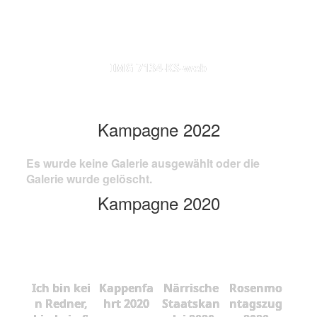
IMG 7134-KS-web
Kampagne 2022
Es wurde keine Galerie ausgewählt oder die
Galerie wurde gelöscht.
Kampagne 2020
Ich bin kei
Kappenfa
Närrische
Rosenmo
n Redner,
hrt 2020
Staatskan
ntagszug