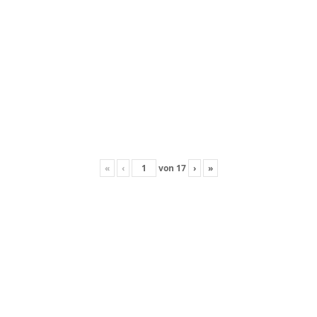
«
‹
von
17
›
»