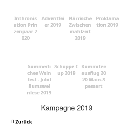
Inthronis
Adventfei
Närrische
Proklama
ation Prin
er 2019
Zwischen
tion 2019
zenpaar 2
mahlzeit
020
2019
Sommerli
Schoppe C
Kommitee
ches Wein
up 2019
ausflug 20
fest - Jubil
20 Main-S
äumswei
pessart
nlese 2019
Kampagne 2019
Zurück