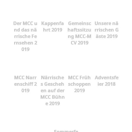
Der MCC u
Kappenfa
Gemeinsc
Unsere nä
nd das nä
hrt 2019
haftssitzu
rrischen G
rrische Fe
ng MCC-M
äste 2019
rnsehen 2
CV 2019
019
MCC Narr
Närrische
MCC Früh
Adventsfe
enschiff 2
s Gescheh
schoppen
ier 2018
019
en auf der
2019
MCC Bühn
e 2019
Sommerfe