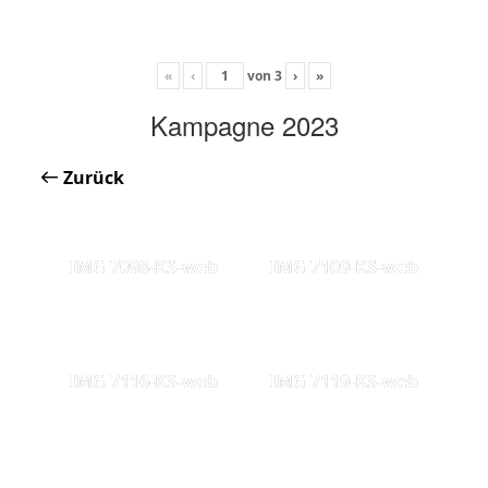
«
‹
von
3
›
»
Kampagne 2023
Zurück
IMG 7098-KS-web
IMG 7109-KS-web
IMG 7116-KS-web
IMG 7119-KS-web