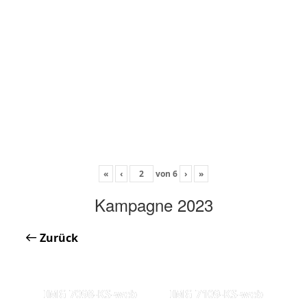
«
‹
von
6
›
»
Kampagne 2023
Zurück
IMG 7098-KS-web
IMG 7109-KS-web