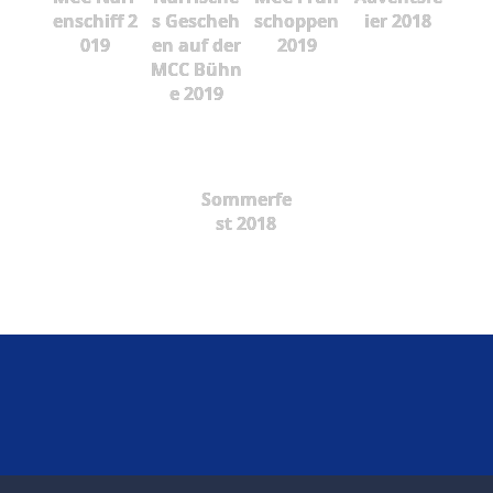
enschiff 2
s Gescheh
schoppen
ier 2018
019
en auf der
2019
MCC Bühn
e 2019
Sommerfe
st 2018