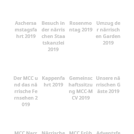
Aschersa
Besuch in
Rosenmo
Umzug de
mstagsfa
der närris
ntag 2019
r närrisch
hrt 2019
chen Staa
en Garden
tskanzlei
2019
2019
Der MCC u
Kappenfa
Gemeinsc
Unsere nä
nd das nä
hrt 2019
haftssitzu
rrischen G
rrische Fe
ng MCC-M
äste 2019
rnsehen 2
CV 2019
019
MCC Narr
Närrische
MCC Früh
Adventsfe